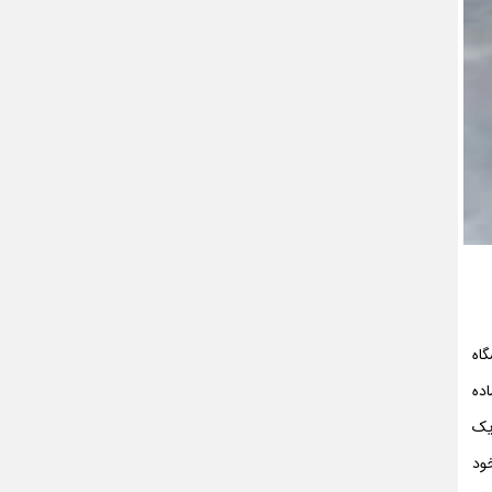
وشگاه
اده
 یک
ود