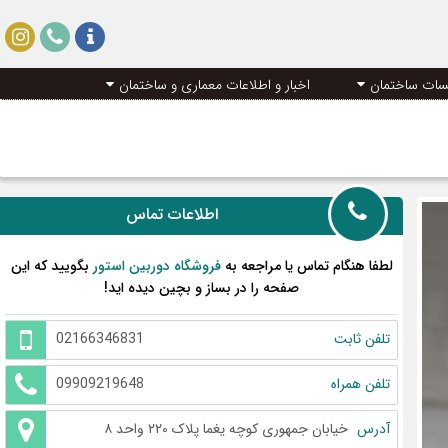
سات ساختمان
اخبار و اطلاعات معماری و ساختمان
اطلاعات تماس
لطفا هنگام تماس یا مراجعه به
فروشگاه دوربین استور
بگویید که این
صفحه را در بساز و بچین دیده اید!
تلفن ثابت
02166346831
تلفن همراه
09909219648
آدرس
خیابان جمهوری کوچه یغما پلاک ۲۲۰ واحد ۸