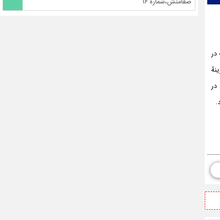
صفامنش،شماره ۱۶
 در
نهٔ
در
.