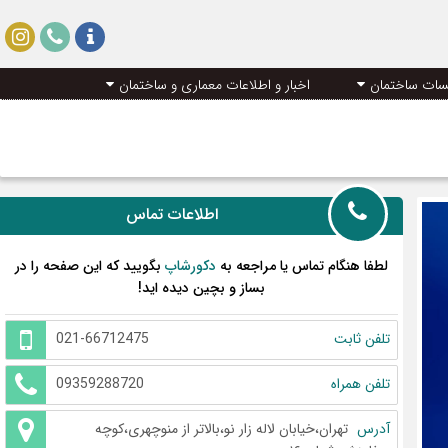
سات ساختمان
اخبار و اطلاعات معماری و ساختمان
اطلاعات تماس
لطفا هنگام تماس یا مراجعه به
دکورشاپ
بگویید که این صفحه را در
بساز و بچین دیده اید!
تلفن ثابت
021-66712475
تلفن همراه
09359288720
آدرس
تهران،خیابان لاله زار نو،بالاتر از منوچهری،کوچه