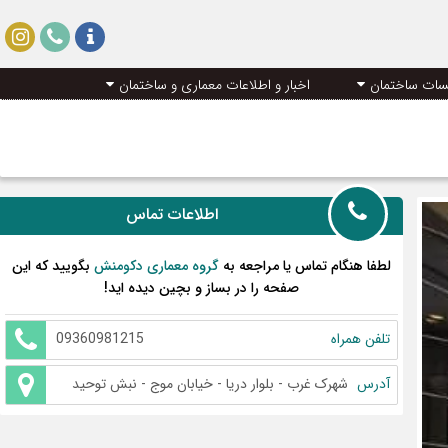
سات ساختمان
اخبار و اطلاعات معماری و ساختمان
اطلاعات تماس
لطفا هنگام تماس یا مراجعه به
گروه معماری دکومنش
بگویید که این
صفحه را در بساز و بچین دیده اید!
تلفن همراه
09360981215
آدرس
شهرک غرب - بلوار دریا - خیابان موج - نبش توحید