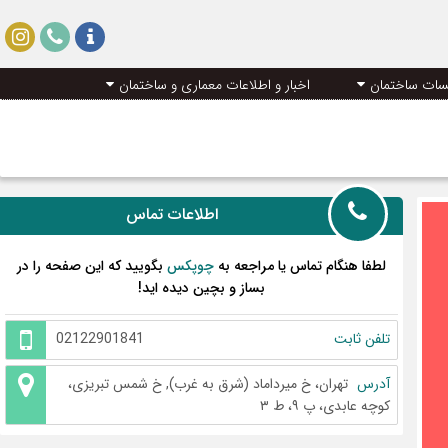
سات ساختمان
اخبار و اطلاعات معماری و ساختمان
اطلاعات تماس
لطفا هنگام تماس یا مراجعه به
چوپکس
بگویید که این صفحه را در
بساز و بچین دیده اید!
تلفن ثابت
02122901841
آدرس
تهران، خ میرداماد (شرق به غرب), خ شمس تبریزی،
کوچه عابدی، پ ۹، ط ۳