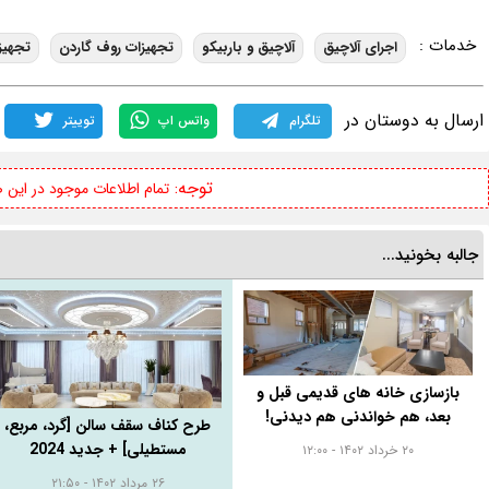
خدمات :
اجرای آلاچیق
آلاچیق و باربیکو
تجهیزات روف گاردن
تجهیز
ارسال به دوستان در
تلگرام
واتس اپ
توییتر
توجه:
تمام اطلاعات موجود در این
جالبه بخونید...
بازسازی خانه های قدیمی قبل و
بعد، هم خواندنی هم دیدنی!
طرح کناف سقف سالن [گرد، مربع،
مستطیلی] + جدید 2024
۲۰ خرداد ۱۴۰۲ - ۱۲:۰۰
۲۶ مرداد ۱۴۰۲ - ۲۱:۵۰