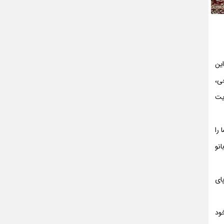
ین
جی،
یت
را
نو
پای
ود