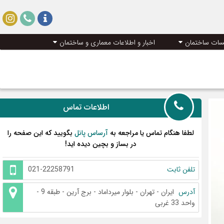
سات ساختمان
اخبار و اطلاعات معماری و ساختمان
اطلاعات تماس
لطفا هنگام تماس یا مراجعه به
آرساس پانل
بگویید که این صفحه را
در بساز و بچین دیده اید!
تلفن ثابت
021-22258791
آدرس
ایران - تهران - بلوار میرداماد - برج آرین - طبقه 9 -
واحد 33 غربی