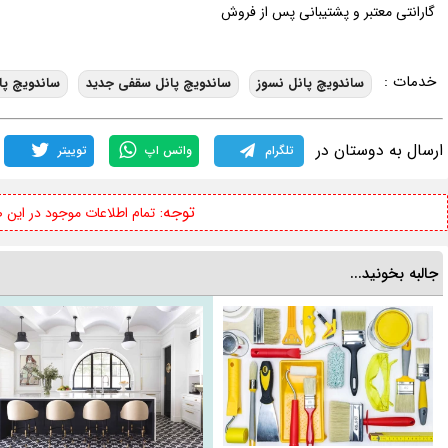
گارانتی معتبر و پشتیبانی پس از فروش
خدمات :
ساندویچ پانل نسوز
ساندویچ پانل سقفی جدید
ساندویچ پا
ارسال به دوستان در
تلگرام
واتس اپ
توییتر
توجه:
تمام اطلاعات موجود در این
جالبه بخونید...