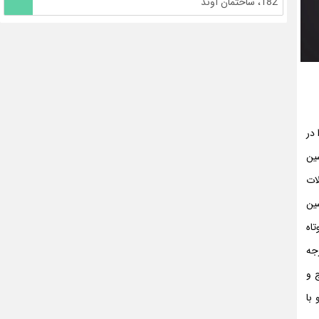
182، ساختمان آوند
د را در
 ماشین
ات
شین
ر کوتاه
جه
 کرج و
با