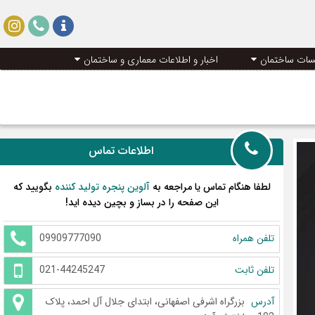
سات ساختمان
اخبار و اطلاعات معماری و ساختمان
اطلاعات تماس
لطفا هنگام تماس یا مراجعه به
آلوین پنجره تولید کننده
بگویید که
این صفحه را در بساز و بچین دیده اید!
تلفن همراه
09909777090
تلفن ثابت
021-44245247
آدرس
بزرگراه اشرفی اصفهانی، ابتدای جلال آل احمد، پلاک