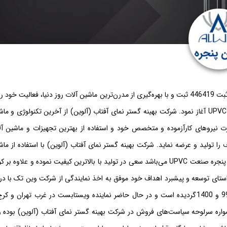
شرکت بهینه گستر نمای آفتاب با نام تجاری آلوینALWIN درسال 1392 با شماره ثبت 446419 ثبت و با بهره‌گیری از مدرن‌ترین ماشین آلات روز دنیا، فعالیت خو
زمینه تولید بهترین در و پنجره‌های UPVC و آلومینیوم و انواع توری پنجره های UPVC آغاز نمود. شرکت بهینه گستر نمای آفتاب (آلوین) از آخرین تکنولوژی و
ت نیروهای کارآزموده و متخصص خود و استفاده از بهترین تجهیزات و ماشین آل
نیاز بازارهای مصرف را تولید و عرضه نماید. شرکت بهینه گستر نمای آفتاب (آلوین) با استفاده از ما
آلات Murat ساخت ترکیه که یکی از مدرنترین ماشین آلات خودکار تولید درب و پنجره صنعت UPVC می‌باشد سعی در تولید با بالاترین کیفیت نموده و علاوه ب
استای توسعه و پیشبرد اهداف خود موفق به اخذ نمایندگی از شرکت وین تک با در
کیفی A طی سال‌های 95 ،96 و97 و نمایندگی از شرکت ویستابست در سال 99 و 1400گردیده است و در حال حاضر نماینده ویستابست در غرب تهران و
ره سرلوحه سیاست‌های فروش در شرکت بهینه گستر نمای آفتاب (آلوین) بوده و 