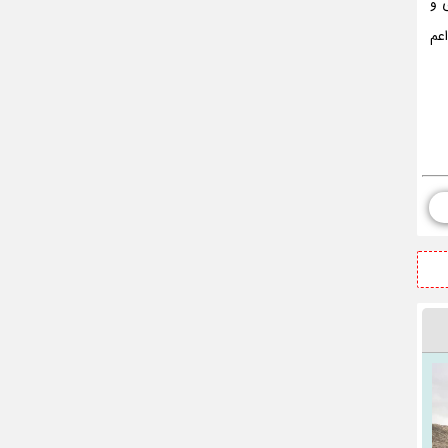
 و
عم