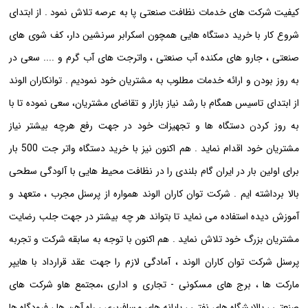
کیفیت شرکت های خدمات نظافت صنعتی پا به عرصه تلاش نمود . از ابتدای
شروع کار با خرید دستگاه هایی همچون اسکرابر سرنشین دار، کف شوی های
صنعتی ، جارو های مکنده آب صنعتی ، واترجت های آب گرم و .... سعی در
به روز بودن و ارائه خدمات مطلوب به مشتریان خود نمودیم . توانکاران الوند
از ابتدای تاسیس همگام با رشد نیاز بازار و تقاضای مشتریان، سعی نموده تا با
به روز کردن دستگاه ها و تجهیزات خود در جهت رفع هرچه بیشتر نیاز
مشتریان خود اقدام نماید . هم اکنون نیز با خرید دستگاه واتر جت 500 بار
برای اولین بار در ایران گام بلندی را در نظافت محیط هایی با آلودگی سطحی
بالا برداشته ایم . شرکت توان کاران الوند همواره از پرسنل مجرب ، متعهد و
آموزش دیده استفاده می نماید تا بتواند هر چه بیشتر در جهت جلب رضایت
مشتریان بزرگ خود تلاش نماید . هم اکنون با توجه به سابقه شرکت و تجربه
پرسنل شرکت توان کاران الوند ، آمادگی لازم را جهت عقد قرارداد با هایپر
مارکت ها ، برج های مسکونی - تجاری و اداری ،مجتمع هاو شرکت های
صنعتی ، پالایشگاه های نفتی ، پایانه های مسافربری ، راه آهن ها ، فرودگاه ها