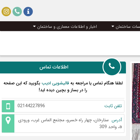
سات ساختمان
اخبار و اطلاعات معماری و ساختمان
اطلاعات تماس
لطفا هنگام تماس یا مراجعه به
قالیشویی ادیب
بگویید که این صفحه
را در بساز و بچین دیده اید!
تلفن ثابت
02144227896
آدرس
ستارخان، چهار راه خسرو، مجتمع الماس غرب، ورودی
a، واحد 309