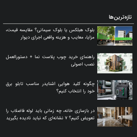
تازه‌ترین‌ها
بلوک هبلکس یا بلوک سیمانی؟ مقایسه قیمت،
مزایا، معایب و هزینه واقعی اجرای دیوار
راهنمای خرید چوب پلاست نما + دستورالعمل
نصب اصولی
چگونه کلید هوایی اشنایدر مناسب تابلو برق
خود را انتخاب کنیم؟
در بازسازی خانه، چه زمانی باید لوله فاضلاب را
تعویض کنیم؟ ۷ نشانه‌ای که نباید نادیده بگیرید