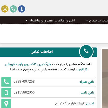
سات ساختمان
اخبار و اطلاعات معماری و ساختمان
اطلاعات تماس
لطفا هنگام تماس یا مراجعه به
بزرگ‌ترین کلکسیون پارچه فروشی
ناپلئون
بگویید که این صفحه را در بساز و بچین دیده اید!
تلفن همراه
09387097258
تلفن ثابت
02155802066
آدرس
تهران بازار بزرگ تهران