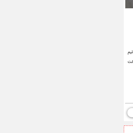
تیم
لت