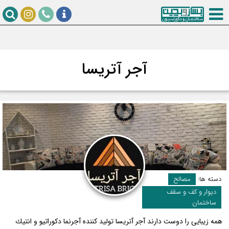
آجر آتریسا
دسته ها:
مصالح
دیوار و کف و سقف
ساختمان
همه زیبایی را دوست دارند آجر آتریسا تولید كننده آجرنما دكوراتیو و انتیك