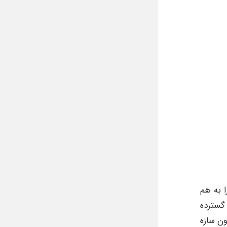
ا به هم
 گسترده
ون سازه