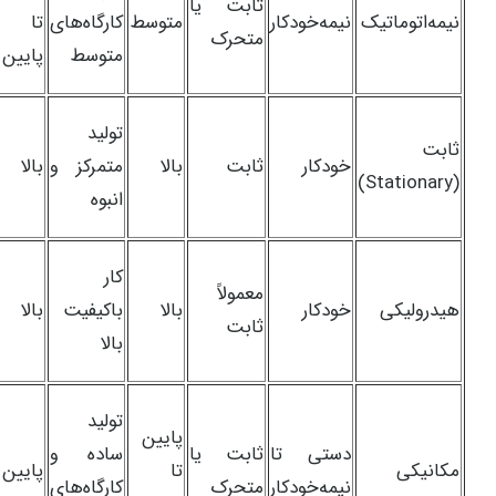
ثابت یا
نیمه‌اتوماتیک
نیمه‌خودکار
متوسط
کارگاه‌های
تا
متحرک
متوسط
پایین
تولید
ثابت
خودکار
ثابت
بالا
متمرکز و
بالا
(Stationary)
انبوه
کار
معمولاً
هیدرولیکی
خودکار
بالا
باکیفیت
بالا
ثابت
بالا
تولید
پایین
دستی تا
ثابت یا
ساده و
مکانیکی
تا
پایین
نیمه‌خودکار
متحرک
کارگاه‌های