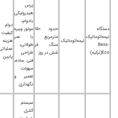
پرس
هیدرولیکی
بادوام،
دوام 
دستگاه
حدود ۱۵۰
موتور ویبره
کیفیت با
نیمه‌اتوماتیک
مترمربع
با عمر
نیمه‌اتوماتیک
هزینه
Bess-
سنگ فر
طولانی،
عملیاتی
Eco(ترکیه)
شش در روز
طراحی
پایین
فنی ساده،
سهولت
تعمیر و
نگهداری
سیستم
کنترل