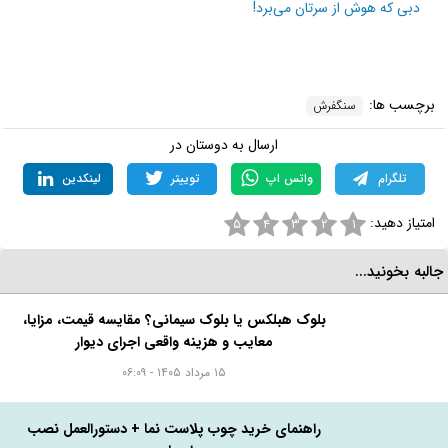
دبی که هوش از سرتان می‌برد!
برچسب ها:
سنگفرش
ارسال به دوستان در
تلگرام
واتس اپ
توییتر
لینکدین
امتیاز دهید:
۵
۴
۳
۲
۱
البه بخونید...
بلوک هبلکس یا بلوک سیمانی؟ مقایسه قیمت، مزایا،
معایب و هزینه واقعی اجرای دیوار
۱۵ مرداد ۱۴۰۵ - ۰۶:۰۹
راهنمای خرید چوب پلاست نما + دستورالعمل نصب